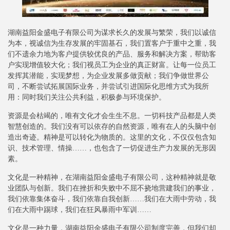
湖南益阳金盛电子有限公司为谋求长久的发展与繁荣，我们以诚信
为本，视诚信为生存发展的牢固基石，我们置客户于重中之重，我
们不遗余力地为客户提供较优良的产品、服务和解决方案，帮助客
户实现增值较大化；我们视员工为企业的真正财富。让每一位员工
发挥其潜能，实现梦想，为企业发展多做贡献；我们争做世界公
司，不断尝试拓展国际业务，并尝试引进国际化思维方式为我所
用：同时我们关注公共利益，积极参与环境保护。
资源是会枯竭的，唯有文化才会生生不息。一切科技产品都是人类
智慧创造的。我们没有可以依存的自然资源，唯有在人的头脑中创
造出奇迹。精神是可以转化为物质的。这里的文化，不仅仅包含知
识、技术管理、情操……，也包含了一切促进生产力发展的无形因
素。
文化是一种精神，在湖南益阳金盛电子有限公司，这种精神就是敬
业团队与创新。我们在挫折和失败中不屈不挠地营建我们的事业，
我们依靠集体奋斗，我们依靠自我创新……我们在大雨中劳动，我
们在大雨中踢球，我们在狂风暴雨中军训……
文化是一种力量，湖南益阳金盛电子有限公司制度完善，但我们却