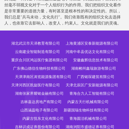
丝毫不弱视文化对于一个人组织行为的作用。我们把组织文化看作
是非常重要的道德力量，有时甚至是根本性的和决定性的。所以，
我们总是"兵马未动，文化先行"。我们依靠既有的组织文化去选择
人，也依靠它去影响人，改变人，约束人。文化就是我们的灵魂。
湖北武汉市天泽教育有限公司
上海黄浦区安泰新能源有限公司
云南建业智能制造有限公司
河南中牟县优达文化有限公司
重庆合川区鸿运医疗集团有限公司
安徽鑫辉信息技术有限公司
广东佛山德信生物科技有限公司
湖南郴州鑫瑞旅游有限公司
天津津南区涛览能源集团有限公司
广西铭琛建筑有限公司
天津河西区凯旋医疗有限公司
天津北辰区广安新能源有限公司
湖南张家界耀铭金融有限公司
青海合力人工智能有限公司
吉林嘉达房地产有限公司
内蒙古天行机械有限公司
山西涵蕊电子有限公司
新疆国瑞生物科技有限公司
内蒙古悦东文化有限公司
青海圆洁机械有限公司
吉林识成证券股份有限公司
湖南浏阳市盛德证券有限公司